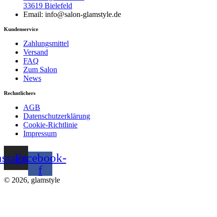
33619 Bielefeld
Email: info@salon-glamstyle.de
Kundenservice
Zahlungsmittel
Versand
FAQ
Zum Salon
News
Rechntlichers
AGB
Datenschutzerklärung
Cookie-Richtlinie
Impressum
nstagram
Facebook-
f
© 2026, glamstyle