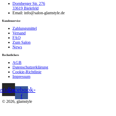
Dornberger Str. 276
33619 Bielefeld
Email: info@salon-glamstyle.de
Kundenservice
Zahlungsmittel
Versand
FAQ
Zum Salon
News
Rechntlichers
AGB
Datenschutzerklärung
Cookie-Richtlinie
Impressum
nstagram
Facebook-
f
© 2026, glamstyle