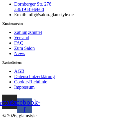
Dornberger Str. 276
33619 Bielefeld
Email: info@salon-glamstyle.de
Kundenservice
Zahlungsmittel
Versand
FAQ
Zum Salon
News
Rechntlichers
AGB
Datenschutzerklärung
Cookie-Richtlinie
Impressum
nstagram
Facebook-
f
© 2026, glamstyle