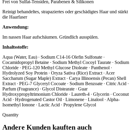
Frei von Sulfat-Tensiden, Parabenen & Silikonen
Reinigt behandeltes, strapaziertes oder geschädigtes Haar und stärkt
die Haarfaser
Anwendung:
Im nassen Haar aufschäumen. Gründlich ausspülen.
Inhaltsstoffe:
Aqua (Water, Eau) · Sodium C14-16 Olefin Sulfonate ·
Cocamidopropyl Betaine · Sodium Methyl Cocoyl Taurate · Sodium
Chloride · PEG-120 Methyl Glucose Dioleate · Panthenol ·
Hydrolyzed Soy Protein · Oryza Sativa (Rice) Extract · Acer
Saccharum (Sugar Maple) Extract · Carya Illinoensis (Pecan) Shell
Extract · PEG-7 Glyceryl Cocoate · Sodium Benzoate · Citric Acid ·
Parfum (Fragrance) · Glycol Distearate · Guar
Hydroxypropyltrimonium Chloride · Laureth-4 · Glycerin · Coconut
Acid · Hydrogenated Castor Oil · Limonene · Linalool · Alpha-
Isomethyl Ionone · Lactic Acid · Propylene Glycol
Quantity
Andere Kunden kauften auch