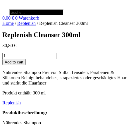
Products
search
0,00
€
0
Warenkorb
Home
/
Replenish
/ Replenish Cleanser 300ml
Replenish Cleanser 300ml
30,80
€
Replenish
Cleanser
Add to cart
300ml
quantity
Nährendes Shampoo Frei von Sulfat-Tensiden, Parabenen &
Silikonen Reinigt behandeltes, strapaziertes oder geschädigtes Haar
und stärkt die Haarfaser
Produkt enthält: 300
ml
Replenish
Produktbeschreibung:
Nährendes Shampoo