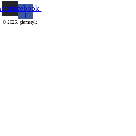
nstagram
Facebook-
f
© 2026, glamstyle