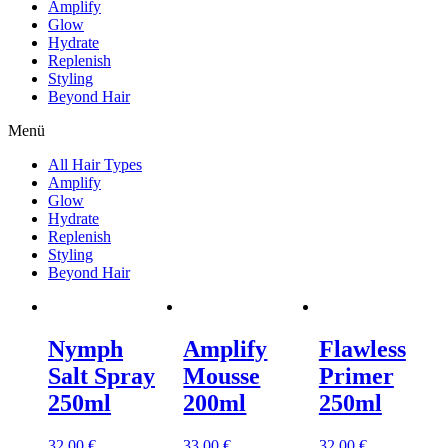
Amplify
Glow
Hydrate
Replenish
Styling
Beyond Hair
Menü
All Hair Types
Amplify
Glow
Hydrate
Replenish
Styling
Beyond Hair
Nymph
Amplify
Flawless
Salt Spray
Mousse
Primer
250ml
200ml
250ml
32,00
€
33,00
€
32,00
€