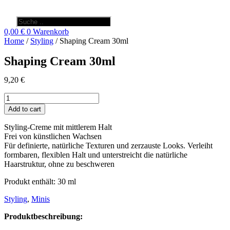
Products
search
0,00
€
0
Warenkorb
Home
/
Styling
/ Shaping Cream 30ml
Shaping Cream 30ml
9,20
€
Shaping
Cream
Add to cart
30ml
quantity
Styling-Creme mit mittlerem Halt
Frei von künstlichen Wachsen
Für definierte, natürliche Texturen und zerzauste Looks. Verleiht
formbaren, flexiblen Halt und unterstreicht die natürliche
Haarstruktur, ohne zu beschweren
Produkt enthält: 30
ml
Styling
,
Minis
Produktbeschreibung: