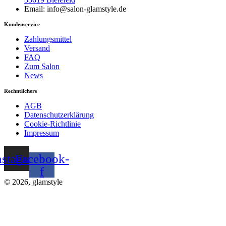
Email: info@salon-glamstyle.de
Kundenservice
Zahlungsmittel
Versand
FAQ
Zum Salon
News
Rechntlichers
AGB
Datenschutzerklärung
Cookie-Richtlinie
Impressum
nstagram
Facebook-
f
© 2026, glamstyle