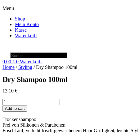
Menü
Shop
Mein Konto
Kasse
Warenkorb
Products
search
0,00
€
0
Warenkorb
Home
/
Styling
/ Dry Shampoo 100ml
Dry Shampoo 100ml
13,10
€
Dry
Shampoo
Add to cart
100ml
quantity
Trockenshampoo
Frei von Silikonen & Parabenen
Frischt auf, verleiht frisch-gewaschenem Haar Griffigkeit, leichte St