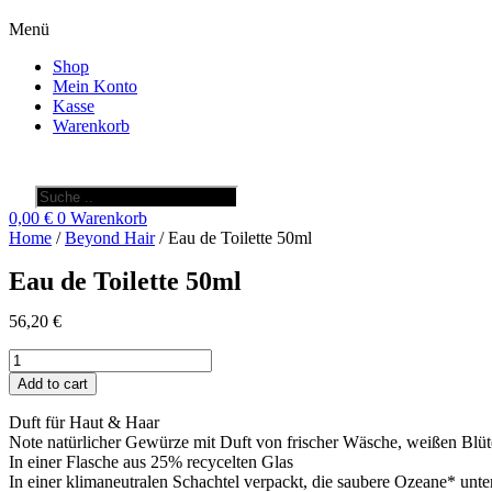
Menü
Shop
Mein Konto
Kasse
Warenkorb
Products
search
0,00
€
0
Warenkorb
Home
/
Beyond Hair
/ Eau de Toilette 50ml
Eau de Toilette 50ml
56,20
€
Eau
de
Add to cart
Toilette
50ml
Duft für Haut & Haar
quantity
Note natürlicher Gewürze mit Duft von frischer Wäsche, weißen Blü
In einer Flasche aus 25% recycelten Glas
In einer klimaneutralen Schachtel verpackt, die saubere Ozeane* unter