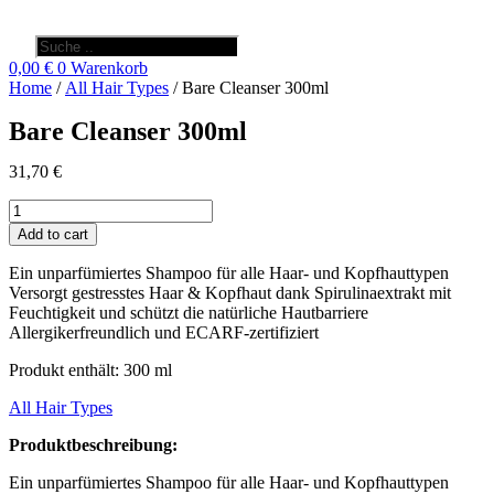
Products
search
0,00
€
0
Warenkorb
Home
/
All Hair Types
/ Bare Cleanser 300ml
Bare Cleanser 300ml
31,70
€
Bare
Cleanser
Add to cart
300ml
quantity
Ein unparfümiertes Shampoo für alle Haar- und Kopfhauttypen
Versorgt gestresstes Haar & Kopfhaut dank Spirulinaextrakt mit
Feuchtigkeit und schützt die natürliche Hautbarriere
Allergikerfreundlich und ECARF-zertifiziert
Produkt enthält: 300
ml
All Hair Types
Produktbeschreibung:
Ein unparfümiertes Shampoo für alle Haar- und Kopfhauttypen