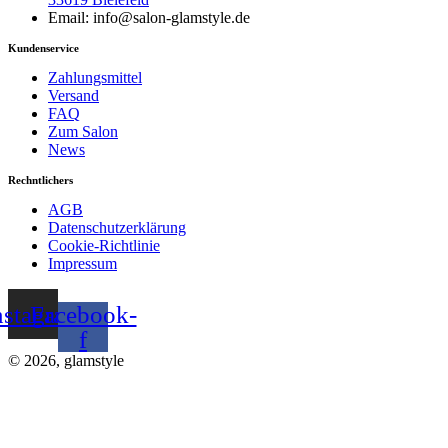
Email: info@salon-glamstyle.de
Kundenservice
Zahlungsmittel
Versand
FAQ
Zum Salon
News
Rechntlichers
AGB
Datenschutzerklärung
Cookie-Richtlinie
Impressum
nstagram
Facebook-
f
© 2026, glamstyle